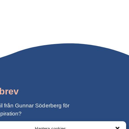
brev
ail från Gunnar Söderberg för
piration?
Hantera cookies