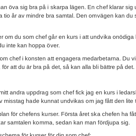
an öva sig bra på i skarpa lägen. En chef klarar sig
 ta tio år av mindre bra samtal. Den omvägen kan du
er om du som chef går en kurs i att undvika onödiga
du inte kan hoppa över.
om chef i konsten att engagera medarbetarna. Du vin
 att du är bra på det, så kan alla bli bättre på det
 mitt andra uppdrag som chef fick jag en kurs i ledar
r av misstag hade kunnat undvikas om jag fått den lite 
an för chefens kurser. Första året ska chefen ha fått
 brukar samtalen komma, sedan kan man fördjupa sig.
 schema för kurser för dig som chef: