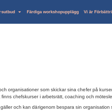
rsutbud
Färdiga workshopupplägg
Vi är Förbättr
och organisationer som skickar sina chefer på kurser 
 finns chefskurser i arbetsrätt, coaching och mötesl
m gäller och kan därigenom bespara sin organisation