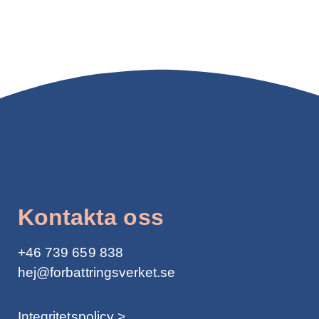
Kontakta oss
+46
739 659 838
hej@forbattringsverket.se
Integritetspolicy >