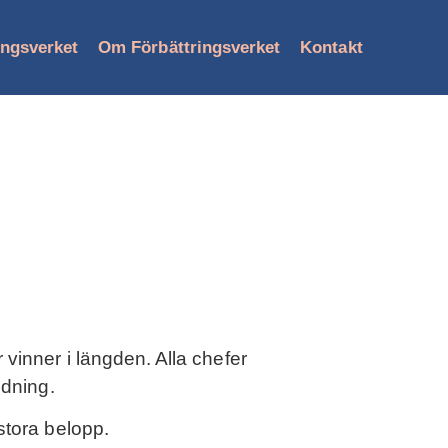
ingsverket
Om Förbättringsverket
Kontakt
vinner i längden. Alla chefer
edning.
 stora belopp.