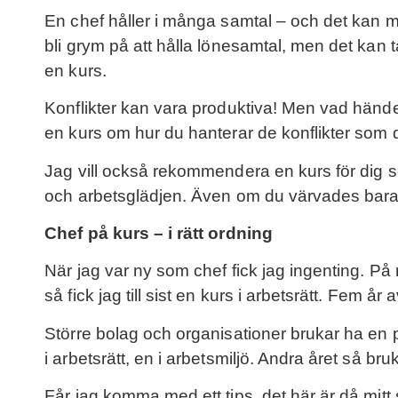
En chef håller i många samtal – och det kan m
bli grym på att hålla lönesamtal, men det kan
en kurs.
Konflikter kan vara produktiva! Men vad händ
en kurs om hur du hanterar de konflikter som 
Jag vill också rekommendera en kurs för dig s
och arbetsglädjen. Även om du värvades bara för
Chef på kurs – i rätt ordning
När jag var ny som chef fick jag ingenting. På
så fick jag till sist en kurs i arbetsrätt. Fem å
Större bolag och organisationer brukar ha en pl
i arbetsrätt, en i arbetsmiljö. Andra året så
Får jag komma med ett tips, det här är då mitt