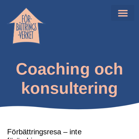
Coaching och
konsultering
Förbättringsresa – inte