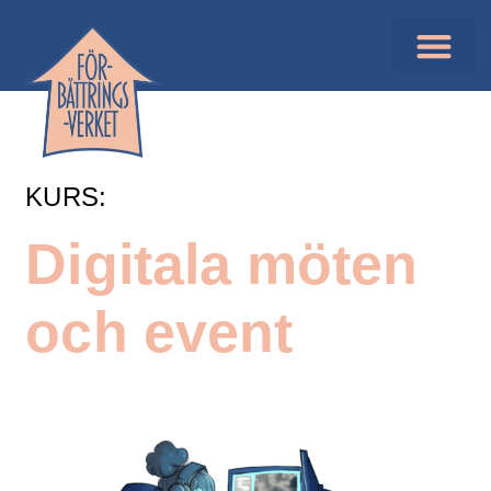
KURS:
Digitala möten
och event