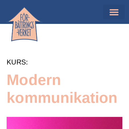
KURS:
Modern
kommunika­tion