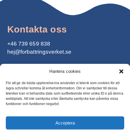
Kontakta oss
+46
739 659 838
hej@forbattringsverket.se
Integritetspolicy >
Hantera cookies
För att ge de bästa upplevelserna använder vi teknik som cookies för att
lagra och/eller komma åt enhetsinformation. Om vi ​​samtycker till dessa
tekniker kan vi behandla data som surfbeteende eller unika ID:n på denna
webbplats. Att inte samtycka eller återkalla samtycke kan påverka vissa
Nyhetsbrev
funktioner och funktioner negativt.
Vill du ha mail från Gunnar Söderberg för
Acceptera
pepp och inspiration?