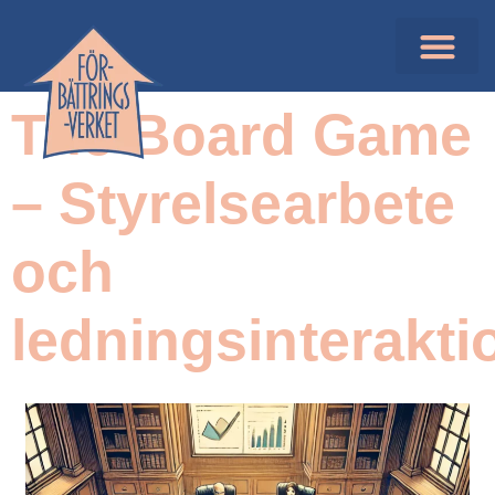
The Board Game
– Styrelsearbete
och
ledningsinterakti