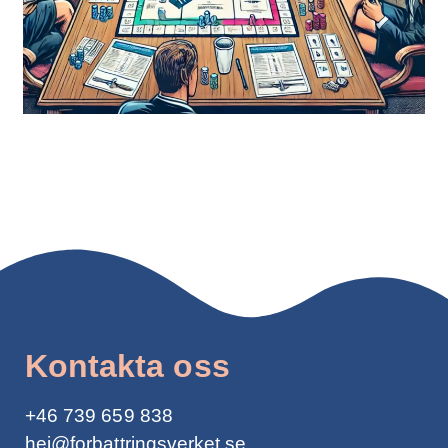
Kontakta oss
+46
739 659 838
hej@forbattringsverket.se