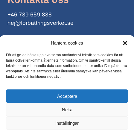
+46
739 659 838
hej@forbattringsverket.se
Integritetspolicy >
Hantera cookies
För att ge de bästa upplevelserna använder vi teknik som cookies för att
lagra och/eller komma åt enhetsinformation. Om vi ​​samtycker till dessa
tekniker kan vi behandla data som surfbeteende eller unika ID:n på denna
webbplats. Att inte samtycka eller återkalla samtycke kan påverka vissa
Nyhetsbrev
funktioner och funktioner negativt.
Vill du ha mail från Gunnar Söderberg för
Acceptera
pepp och inspiration?
Neka
Inställningar
Prenumerera här